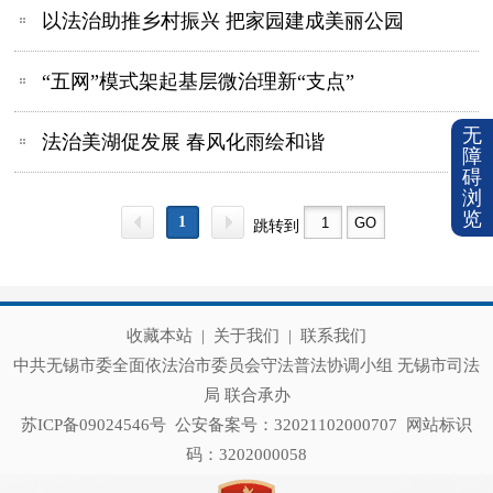
以法治助推乡村振兴 把家园建成美丽公园
“五网”模式架起基层微治理新“支点”
无
法治美湖促发展 春风化雨绘和谐
障
碍
浏
览
1
跳转到
收藏本站
|
关于我们
|
联系我们
中共无锡市委全面依法治市委员会守法普法协调小组 无锡市司法
局 联合承办
苏ICP备09024546号
公安备案号：32021102000707
网站标识
码：3202000058