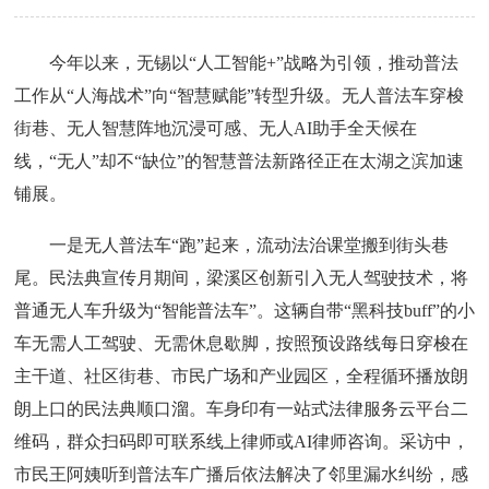
今年以来，无锡以“人工智能+”战略为引领，推动普法
工作从“人海战术”向“智慧赋能”转型升级。无人普法车穿梭
街巷、无人智慧阵地沉浸可感、无人AI助手全天候在
线，“无人”却不“缺位”的智慧普法新路径正在太湖之滨加速
铺展。
一是无人普法车“跑”起来，流动法治课堂搬到街头巷
尾。民法典宣传月期间，梁溪区创新引入无人驾驶技术，将
普通无人车升级为“智能普法车”。这辆自带“黑科技buff”的小
车无需人工驾驶、无需休息歇脚，按照预设路线每日穿梭在
主干道、社区街巷、市民广场和产业园区，全程循环播放朗
朗上口的民法典顺口溜。车身印有一站式法律服务云平台二
维码，群众扫码即可联系线上律师或AI律师咨询。采访中，
市民王阿姨听到普法车广播后依法解决了邻里漏水纠纷，感