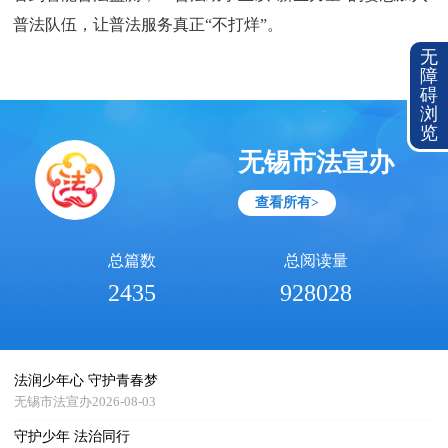
普法队伍，让普法服务真正“不打烊”。
无
障
碍
浏
览
无锡市法宣办
查看所有>
总篇数
总阅读量
2435
928028
法润少年心 守护青春梦
无锡市法宣办2026-08-03
守护少年 法治同行