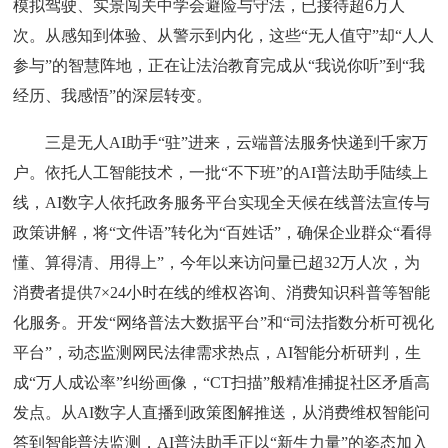
模拟驾驶、实景闯关中学会避险与守法，已接待超6万人
次。从感知到体验、从警示到内化，这些“无人值守”却“人人
参与”的智慧阵地，正在让法治教育完成从“我说你听”到“我
经历、我感悟”的深层转变。
三是无人AI助手“驻”进来，云端普法服务快递到千家万
户。依托人工智能技术，一批“不下班”的AI普法助手陆续上
线，AI数字人依托政务服务平台实现全天候在线普法宣传与
政策讲解，将“文件语”转化为“百姓话”，确保企业群众“看得
懂、算得清、用得上”，今年以来访问量已超32万人次，为
消费者提供7×24小时在线的维权咨询、消费知识科普等智能
化服务。开发“网络普法大数据平台”和“司法指数分析可视化
平台”，动态监测网民法律需求热点，AI智能分析研判，生
成“万人成讼率”纠纷画像，“CT扫描”般精准捕捉社区矛盾高
发点。从AI数字人直播到政策图解推送，从消费维权智能问
答到智能普法监测，AI普法助手正以“新生力量”的姿态加入