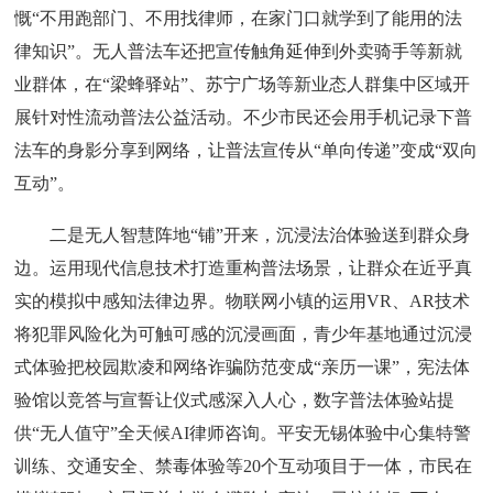
慨“不用跑部门、不用找律师，在家门口就学到了能用的法
律知识”。无人普法车还把宣传触角延伸到外卖骑手等新就
业群体，在“梁蜂驿站”、苏宁广场等新业态人群集中区域开
展针对性流动普法公益活动。不少市民还会用手机记录下普
法车的身影分享到网络，让普法宣传从“单向传递”变成“双向
互动”。
二是无人智慧阵地“铺”开来，沉浸法治体验送到群众身
边。运用现代信息技术打造重构普法场景，让群众在近乎真
实的模拟中感知法律边界。物联网小镇的运用VR、AR技术
将犯罪风险化为可触可感的沉浸画面，青少年基地通过沉浸
式体验把校园欺凌和网络诈骗防范变成“亲历一课”，宪法体
验馆以竞答与宣誓让仪式感深入人心，数字普法体验站提
供“无人值守”全天候AI律师咨询。平安无锡体验中心集特警
训练、交通安全、禁毒体验等20个互动项目于一体，市民在