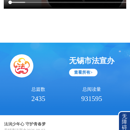
无锡市法宣办
查看所有>
总篇数
总阅读量
2435
931595
无
障
法润少年心 守护青春梦
碍