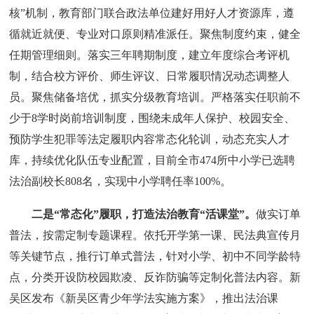
核”机制，教育部门联合政法单位建好用好人才资源库，遵
循就近就便、专业对口原则精准派任。聚焦制度约束，健全
任期管理细则。落实三年聘期制度，建立年度综合考评机
制，结合校方评价、师生评议、日常履职情况动态调整人
员。聚焦储备培优，抓实分级教育培训。严格落实任职前不
少于8学时岗前培训制度，围绕未成年人保护、校园安全、
预防学生犯罪等法定履职内容常态化轮训，动态充实人才
库，持续优化队伍专业配置，目前全市474所中小学已选聘
法治副校长808名，实现中小学聘任率100%。
二是“常态化”履职，打造法治教育“活课堂”。
做实订单
普法，按需定制专题课程。依托开学第一课、民法典宣传月
等关键节点，推行订单式普法，针对小学、初中不同学龄特
点，分类开设防校园欺凌、反诈防骗等定制化普法内容。新
吴区发布《新吴区青少年学法实施方案》，推出法治课