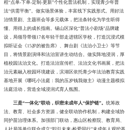
程“点单-下单-定制-更新”个性化普法机制，实现青少年普
法“供需平衡”。做实场景体验，丰富线下实践形式。用好法
治情景剧、主题班会等多元载体，把法条转化为学生听得
懂、用得上的成长指南。锡山区深化“普法小剧场”品牌建
设，局领导带领17名年轻干部走进辖区学校，打造沉浸式模
拟听证会《15岁的被告席》、舞台剧《法治小卫士》等节
目，将情景剧演绎和法治宣讲生动结合。做实阵地浸润，厚
植校园法治文化。打造法治宣传栏、法治文化书画展，把法
治元素融入校园环境建设，滨湖区依托青少年法治教育实践
基地开展《哪吒小法庭：我的压岁钱我做主》动漫主题模拟
法庭活动，营造全域浸润式育人氛围。
三是“一体化”联动，织密未成年人“保护链”。
统筹政
法、教育、社会多方资源，健全联动协作机制，构建全域协
同护苗治理体系。加强部门联动，惠山区检察院、教育局、
人社局等单位联合成立“职引未来·检爱同行”未成年人观护基