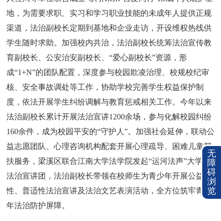
地，为需要求职、实习和学习职业技能的未成年人提供正规
渠道，法治副校长定期到基地和企业走访，开设维权热线供
学生随时求助。加强校内共治，法治副校长统筹法治宣传教
育副校长、公安治安副校长、“爱心副校长”资源，形
成“1+N”的团队配置，深度参与校园欺凌治理、校规校纪审
核、安全事故调处等工作，协助学校完善学生权益保护制
度，依法开展学生纠纷调解与教育惩戒相关工作。今年以来
法治副校长累计开展法治宣讲1200余场，参与化解校园纠纷
160余件，成为校园平安的“守护人”。加强社会延伸，联动公
益志愿团队、心理咨询机构配套开展心理疏导、困难儿童帮
无
扶服务，梁溪区联合江南大学法学院发起“运河法声”大学生
障
碍
法治宣讲团，法治副校长带领在校师生为青少年开展公益
浏
览
性、普适性法治宣讲及法治文艺表演活动，全方位筑牢青少
年法治防护屏障。