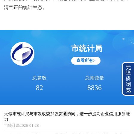
清气正的统计生态。
市统计局
查看所有>
无
障
总篇数
总阅读量
碍
浏
82
8836
览
无锡市统计局与市发改委加强贯通协同，进一步提高企业信用服务能
力
市统计局2026-01-28