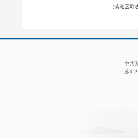
（滨湖区司
中共
苏ICP