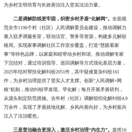
为乡村文明培育与长效善治注入坚实法治力量。
二是调解防线更牢固，织密乡村矛盾“化解网”。
全面规
范全市1196个村（社区）人民调解委员会建设，推动调解力
量入驻矛调服务室，联动法官、警务等资源，构建多元解纷
格局。实现家事调解社区工作室全覆盖，打造“慧眼看家
事”等特色品牌，以家庭和睦带动乡村和谐。推动调解专家
下沉结对，通过培训指导、巡回调解等方式强化基层力量，
2025年结对帮扶化解纠纷2051件，其中疑难复杂纠纷161
件，为乡村治理提供了坚实人才支撑。创新“人民调解+网
格”机制，推动纠纷早发现、早化解；每月开展矛盾研判，
从源头制定防范措施。去年村（社区）调解组织化解纠纷4.9
万余件，实现了矛盾就地化解、乡风向善向好，为乡村振兴
注入了法治暖色。
三是普治融合更深入，激活乡村治理“内生力”。
发挥16