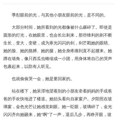
季彤眼前的光，与其他小朋友眼前的光，是不同的。
大部分时间，她所看到的光都像被什么碾碎了。即使是
圆形的灯光，在她眼里，也会长出刺来，那些锋利的刺不断
生长，变大，变硬，成为寒光闪闪的剑，剑芒戳她的眼睛、
她的脸、她的胳膊、她的腿，她全身疼痛到直不起腰来。她
蹲在墙角，像只西瓜虫蜷缩成一小团，用身体将自己的哭声
包裹起来，以防有人听见。
也就偷偷哭一会，她是要回家的。
站在楼下，她呆滞地望着别的小朋友牵着妈妈的手或爸
爸的手欢快地进了楼道。她抬头看向自家窗户。夕阳照在玻
璃窗，金色光芒让她感觉刺眼。她一眨眼，玻璃碎了，金光
闪闪齐向她砸来，她“啊”了一声，退后几步，再睁开眼，玻