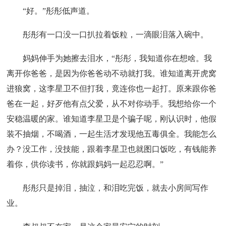
“好。”彤彤低声道。
彤彤有一口没一口扒拉着饭粒，一滴眼泪落入碗中。
妈妈伸手为她擦去泪水，“彤彤，我知道你在想啥。我
离开你爸爸，是因为你爸爸动不动就打我。谁知道离开虎窝
进狼窝，这李星卫不但打我，竟连你也一起打。原来跟你爸
爸在一起，好歹他有点父爱，从不对你动手。我想给你一个
安稳温暖的家。谁知道李星卫是个骗子呢，刚认识时，他假
装不抽烟，不喝酒，一起生活才发现他五毒俱全。我能怎么
办？没工作，没技能，跟着李星卫也就图口饭吃，有钱能养
着你，供你读书，你就跟妈妈一起忍忍啊。”
彤彤只是掉泪，抽泣，和泪吃完饭，就去小房间写作
业。