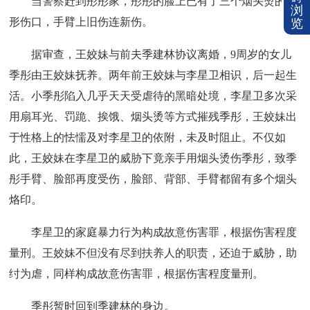
当警察赶到彤彤家，彤彤的脸上已有了三个烟头烫的圆
浏
形伤口，手臂上旧伤连新伤。
览
据审查，王姣妹与前夫季建林协议离婚，9周岁的女儿
季彤由王姣妹抚养。两年前王姣妹与李星卫相识，后一起生
活。小季彤陷入几乎天天受虐待的黑暗处境，李星卫多次采
用扇耳光、罚跪、挨饿、烟头烫等方式摧残季彤，王姣妹出
于性格上的怯懦及对李星卫的依附，未及时阻止。不仅如
此，王姣妹在李星卫的威胁下竟亲手用烟头烫伤季彤，致季
彤手臂、脸部再度受伤，脸部、背部、手臂都留有多个烟头
烙印。
李星卫的家庭暴力行为构成故意伤害罪，根据伤害程度
量刑。王姣妹不但没有尽到扶养人的职责，还迫于威胁，助
纣为虐，同样构成故意伤害罪，根据伤害程度量刑。
季彤暂时回到季建林的身边。