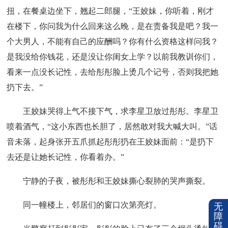
扭，在餐桌边坐下，翘起二郎腿，“王姣妹，你听着，刚才
在楼下，你问我为什么回来这么晚，是在责备我是吧？我一
个大男人，不能有自己的应酬吗？你有什么资格这样问我？
是我没给你钱花，还是没让你闺女上学？以前我教训你们，
看来一点没长记性，去给彤彤脸上烫几个记号，否则我把她
扔下去。”
王姣妹哭得上气不接下气，求李星卫放过彤彤。李星卫
喷着酒气，“这小东西也长胆了，居然敢对我大喊大叫。”话
音未落，起身张开五爪抓起彤彤扔在王姣妹面前：“是扔下
去还是让她长记性，你看着办。”
宁静的子夜，被彤彤和王姣妹撕心裂肺的哭声撕裂。
同一幢楼上，邻居们的窗口次第亮灯。
无
障
碍