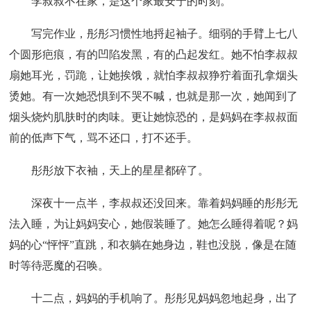
李叔叔不在家，是这个家最安宁的时刻。
写完作业，彤彤习惯性地捋起袖子。细弱的手臂上七八
个圆形疤痕，有的凹陷发黑，有的凸起发红。她不怕李叔叔
扇她耳光，罚跪，让她挨饿，就怕李叔叔狰狞着面孔拿烟头
烫她。有一次她恐惧到不哭不喊，也就是那一次，她闻到了
烟头烧灼肌肤时的肉味。更让她惊恐的，是妈妈在李叔叔面
前的低声下气，骂不还口，打不还手。
彤彤放下衣袖，天上的星星都碎了。
深夜十一点半，李叔叔还没回来。靠着妈妈睡的彤彤无
法入睡，为让妈妈安心，她假装睡了。她怎么睡得着呢？妈
妈的心“怦怦”直跳，和衣躺在她身边，鞋也没脱，像是在随
时等待恶魔的召唤。
十二点，妈妈的手机响了。彤彤见妈妈忽地起身，出了