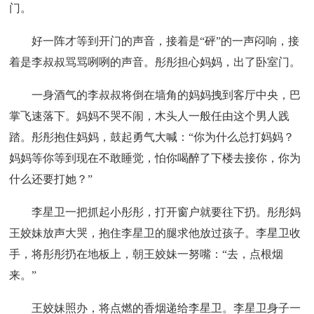
门。
好一阵才等到开门的声音，接着是“砰”的一声闷响，接
着是李叔叔骂骂咧咧的声音。彤彤担心妈妈，出了卧室门。
一身酒气的李叔叔将倒在墙角的妈妈拽到客厅中央，巴
掌飞速落下。妈妈不哭不闹，木头人一般任由这个男人践
踏。彤彤抱住妈妈，鼓起勇气大喊：“你为什么总打妈妈？
妈妈等你等到现在不敢睡觉，怕你喝醉了下楼去接你，你为
什么还要打她？”
李星卫一把抓起小彤彤，打开窗户就要往下扔。彤彤妈
王姣妹放声大哭，抱住李星卫的腿求他放过孩子。李星卫收
手，将彤彤扔在地板上，朝王姣妹一努嘴：“去，点根烟
来。”
王姣妹照办，将点燃的香烟递给李星卫。李星卫身子一