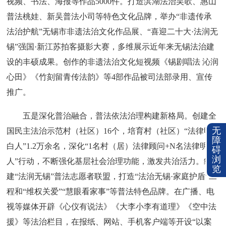
视频、书法、海报等作品5000件。打造滨湖法治吴歌、惠山
普法桃娃、新吴普法小司等特色文化品牌，举办“非遗传承
法治护航”无锡市非遗法治文化作品展、“喜迎二十大·法润无
锡”强国·新江苏拍客摄影大赛，多维展示近年来无锡法治建
设的丰硕成果。创作的非遗法治文化短视频《锡剧唱法 沁润
心田》《竹刻留青传法韵》等4部作品被司法部录用、宣传
推广。
五是深化普治融合，普法依法治理构建新格局。创建全
无
国民主法治示范村（社区）16个，培育村（社区）“法律明
障
白人”1.2万余名，深化“1名村（居）法律顾问+N名法律明白
碍
浏
人”行动，不断强化基层社会治理功能，激发共治活力。组
览
建“法润无锡”普法志愿者联盟，打造“法治无锡·家庭护盾”工
程和“维权关爱”“慧眼看家事”等普法特色品牌。在广播、电
视等媒体开辟《心仪有说法》《大李小李有道理》《空中法
援》等法治栏目，在报纸、网站、手机客户端等开设“以案