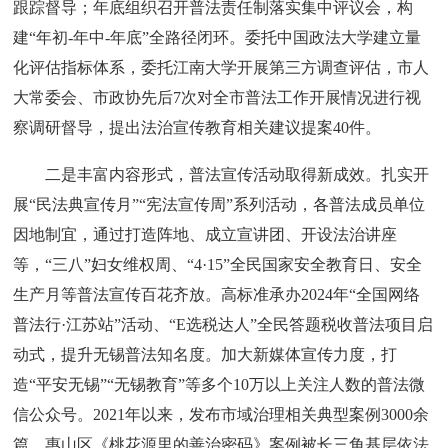
跟踪督导；年底组织召开普法责任制落实集中评议会，构
建“年初-年中-年底”全路径闭环。委托中国政法大学建立量
化评估指标体系，委托江南大学开展第三方调查评估，市人
大常委会、市政协先后7次对全市普法工作开展情况进行视
察调研督导，提出法治宣传教育相关建议提案40件。
二是丰富内容形式，普法宣传活动取得新成效。扎实开
展“民法典宣传月”“宪法宣传周”系列活动，各普法成员单位
因地制宜，通过打造阵地、成立宣讲团、开设法治讲座
等，“三八”妇女维权周、“4·15”全民国家安全教育日、安全
生产月等普法宣传百花齐放。高标准承办2024年“全国网络
普法行·江苏站”活动、“E选税达人”全民答题税收普法项目启
动式，提升无锡普法知名度。加大新媒体宣传力度，打
造“平安无锡”“无锡教育”等多个10万以上关注人数的普法微
信公众号。2021年以来，发布市域治理相关典型案例3000余
篇，惠山区《桃花源里的善治密码》案例被长三角基层依法