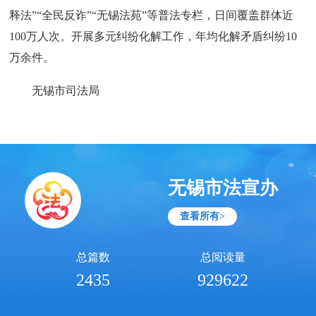
释法”“全民反诈”“无锡法苑”等普法专栏，日间覆盖群体近
100万人次。开展多元纠纷化解工作，年均化解矛盾纠纷10
万余件。
无锡市司法局
无锡市法宣办
查看所有>
总篇数
总阅读量
2435
929622