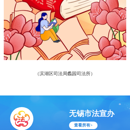
（滨湖区司法局蠡园司法所）
无锡市法宣办
查看所有>