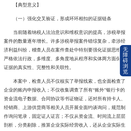
【典型意义】
（一）强化交叉验证，形成环环相扣的证据链条
当前随着纳税人法治意识和维权意识的提高，涉税举报
案件的数量逐年增长。许多涉税举报案件错综复杂，牵涉经
无
济利益纠纷，稽查人员在案件查处中特别要强化证据思维，
障
严格依法行政，多维度、多角度地从程序和实体两方面保证
碍
浏
证据的真实性、完整性和关联性。
览
本案中，检查人员不仅核实了举报线索，也全面检查了
企业的账内申报收入；不仅收集调查了所有“账外”银行卡的
资金流电子数据、合同协议等书证物证，还对所有持卡人、
经销商、上游供货商等相关人员开展全面约谈询问，规范制
作询问笔录，固定证人证言；不仅从资金流、时间流上层层
剖析，分类剔除，推算企业实际经营收入，还从企业实际生