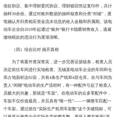
借款协议、集中理财委托协议、理财赎回凭证复印件，共计
抽样30余份。通过对账外数据的抽样核查和分类“对碰”，逐
笔确认并归类相应资金流水信息的收入金额和所属期。该电
动车企业自2019年起通过“账外”银行卡隐匿销售收入，逃避
缴纳税款的违法行为逐渐清晰。
（四）综合比对 揭开真相
为了将案件查深查实，进一步完善证据链条，检查人员
决定前往车间进行实地检查。无锡某电动车企业的车间和仓
库占地面积达82亩，共有4条生产线和4层仓库。在与车间负
责人“闲聊”电动车的生产流程时，有一种配件引起了检查人
员极大的兴趣，那就是“车架”。在电动车的众多零配件中，
车架不仅价值最高，并且具有“唯一性”——一辆整车匹配一
个车架。通过抓住“实际生产耗用车架数”这个关键指标，可
以推算出被查企业实际生产的整车数，再嵌入整车账面“进