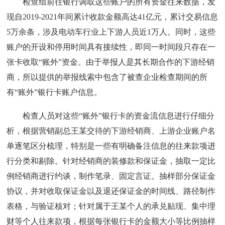
检查组前往银行调取这些账户的所有资金往来数据，发
现自2019-2021年间累计收款金额高达41亿元，累计交易信息
5万余条，涉及电动车行业上下游人员近1万人。同时，这些
账户的开设和停用时间具有接续性，即同一时间段只存在一
张卡收取“账外”资金。由于举报人是其长期合作的下游经销
商，所以提供的举报线索中包含了被查企业检查期间的所
有“账外”银行卡账户信息。
检查人员对这些“账外”银行卡的资金流信息进行仔细分
析，根据营销副总王某交待的下游经销商、上游企业账户名
单逐笔区分梳理，特别是一些有明确备注信息的往来款项进
行分类和剔除。针对经销商的装修款和保证金，抽取一定比
例经销商进行约谈，制作笔录、固定言证。抽样部分保证金
协议，并对收取保证金以及退还保证金的时间线、路径制作
表格，与验证核对；针对属于王某个人的承兑贴现、集中理
财等个人往来款项，根据每张银行卡的金额大小等比例抽样