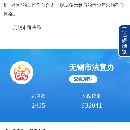
庭+社区”的三维教育合力，形成多元参与的青少年法治教育
网络。
无锡市司法局
无
障
碍
浏
览
无锡市法宣办
查看所有>
总篇数
总阅读量
2435
932041