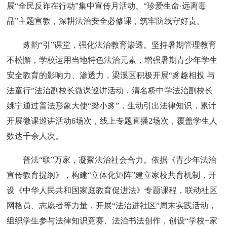
展“全民反诈在行动”集中宣传月活动、“珍爱生命·远离毒
品”主题宣教，深耕法治安全必修课，筑牢防线守好责。
豸韵“引”课堂，强化法治教育渗透。坚持暑期管理教育
不松懈，学校运用当地特色法治元素，增强暑期青少年学生
安全教育的影响力、渗透力，梁溪区积极开展“豸趣相投 与
法童行”法治副校长微课巡讲活动，清名桥中学法治副校长
姚宁通过普法形象大使“梁小豸”，生动引出法律知识，累计
开展微课巡讲活动6场次，线上专题直播2场次，覆盖学生人
数达千余人次。
普法“联”万家，凝聚法治社会合力。依据《青少年法治
宣传教育提纲》，构建“立体化矩阵”建立家校共育机制，开
设《中华人民共和国家庭教育促进法》专题课程，联动社区
网格员、志愿者等力量，开展“法治进社区”周末实践活动，
组织学生参与法律知识竞赛、法治书法创作，创设“学校+家