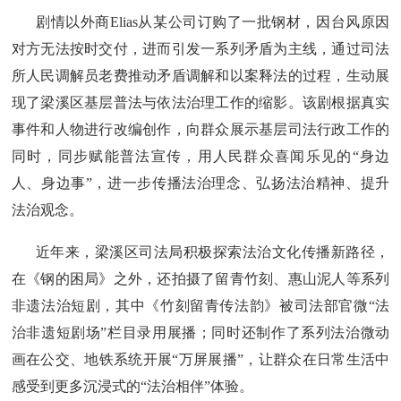
剧情以外商Elias从某公司订购了一批钢材，因台风原因
对方无法按时交付，进而引发一系列矛盾为主线，通过司法
所人民调解员老费推动矛盾调解和以案释法的过程，生动展
现了梁溪区基层普法与依法治理工作的缩影。该剧根据真实
事件和人物进行改编创作，向群众展示基层司法行政工作的
同时，同步赋能普法宣传，用人民群众喜闻乐见的“身边
人、身边事”，进一步传播法治理念、弘扬法治精神、提升
法治观念。
近年来，梁溪区司法局积极探索法治文化传播新路径，
在《钢的困局》之外，还拍摄了留青竹刻、惠山泥人等系列
非遗法治短剧，其中《竹刻留青传法韵》被司法部官微“法
治非遗短剧场”栏目录用展播；同时还制作了系列法治微动
画在公交、地铁系统开展“万屏展播”，让群众在日常生活中
感受到更多沉浸式的“法治相伴”体验。