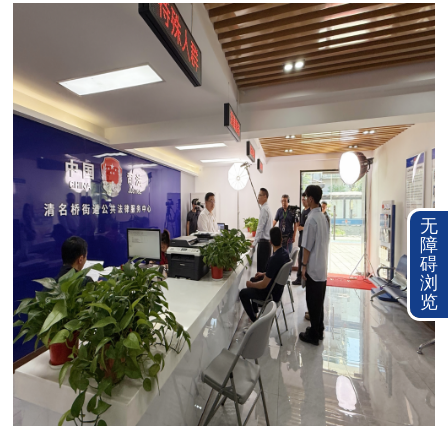
无
障
碍
浏
览