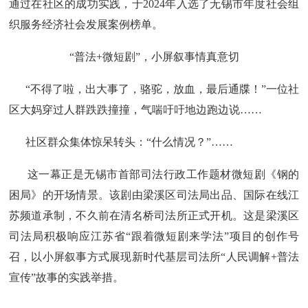
通过在社区的成功实践，于2024年入选了无锡市年度社会组
织服务经济社会发展案例榜单。
“普法+微短剧”，小屏叙事情真意切
“不得了啦，出大事了，骆驼，放血，最后通牒！”一位社
区大妈穿过人群跌跌撞撞，气喘吁吁地边跑边说……
社区群众集体惊呆转头：“什么情况？”……
这一幕正是无锡市首部司法行政工作题材微短剧《钢的
困局》的开场情景。该剧由梁溪区司法局出品、国际在线江
苏频道承制，不久前在清名桥司法所正式开机。这是梁溪区
司法局积极响应江苏省“跟着微短剧来学法”项目的创作号
召，以小屏叙事方式展现新时代基层司法所“人民调解+普法
宣传”故事的实践举措。