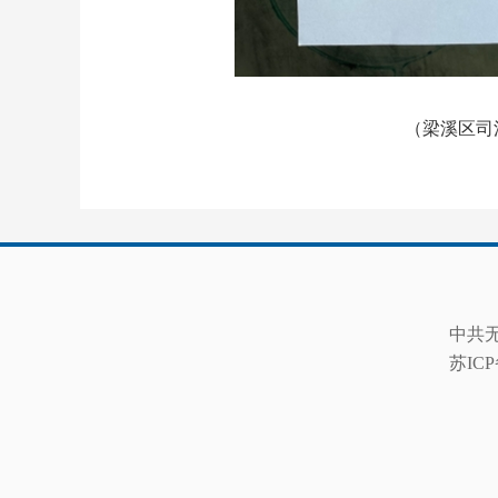
（梁溪区司
中共
苏ICP