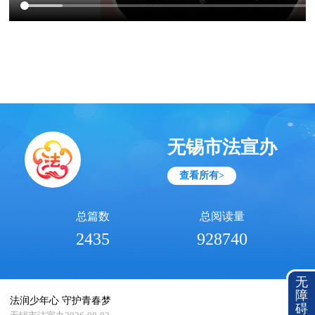
无锡市法宣办
查看所有>
总篇数
总阅读量
2435
928740
无
障
法润少年心 守护青春梦
碍