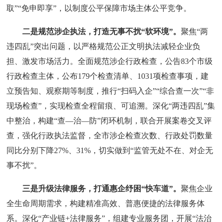
取”“免申即享”，以制度公平保障市场主体公平竞争。
二是规范涉企执法，打造无事不扰“软环境”。
聚焦“两
违四乱”突出问题，以严格规范公正文明执法减轻企业负
担、激发市场活力。全面规范涉企行政检查，公告83个市级
行政检查主体，公布179个检查清单、1031项检查事项，建
立预告知、观察期等制度，推行“扫码入企”“综合查一次”“非
现场检查”，实现检查全程留痕、可追溯。深化“两违四乱”集
中整治，构建“查—治—防”闭环机制，联合开展案卷交叉评
查，强化行政执法监督，全市涉企检查次数、行政处罚数量
同比分别下降27%、31%，切实做到“监管无处不在、对企无
事不扰”。
三是升级法律服务，打通惠企纾困“快车道”。
聚焦企业
全生命周期需求，构建精准高效、普惠便捷的法律服务体
系。深化“产业链+法律服务”，组建专业服务团，开展“法治