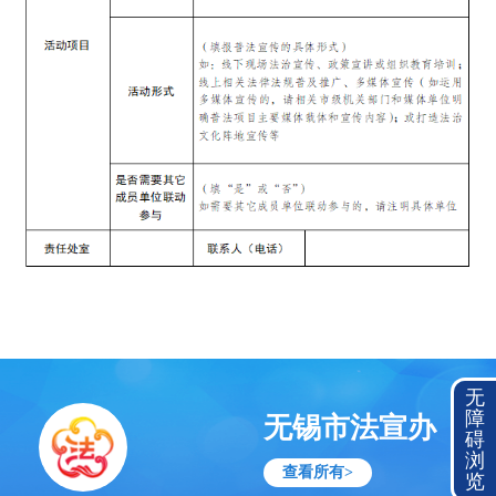
无
障
无锡市法宣办
碍
浏
查看所有>
览